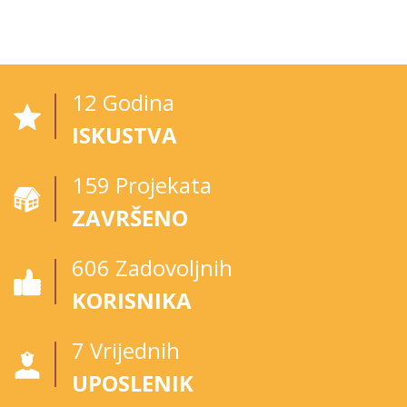
13
Godina
ISKUSTVA
198
Projekata
ZAVRŠENO
765
Zadovoljnih
KORISNIKA
6
Vrijednih
UPOSLENIK