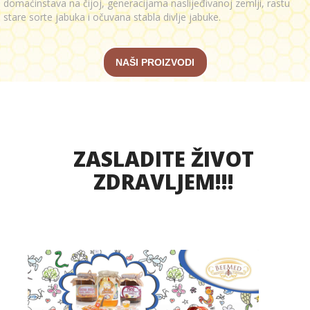
domaćinstava na čijoj, generacijama naslijeđivanoj zemlji, rastu
stare sorte jabuka i očuvana stabla divlje jabuke.
NAŠI PROIZVODI
ZASLADITE ŽIVOT
ZDRAVLJEM!!!