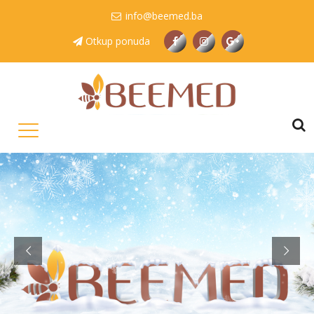
info@beemed.ba
Otkup ponuda