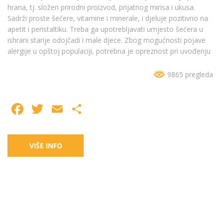
hrana, tj. složen prirodni proizvod, prijatnog mirisa i ukusa.
Sadrži proste šećere, vitamine i minerale, i djeluje pozitivno na
apetit i peristaltiku. Treba ga upotrebljavati umjesto šećera u
ishrani starije odojčadi i male djece. Zbog mogućnosti pojave
alergije u opštoj populaciji, potrebna je opreznost pri uvođenju
9865 pregleda
Facebook
Twitter
Email
Share
VIŠE INFO