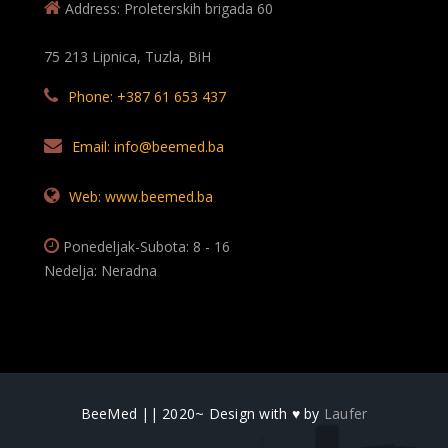
Address: Proleterskih brigada 60
75 213 Lipnica, Tuzla, BiH
Phone: +387 61 653 437
Email: info@beemed.ba
Web: www.beemed.ba
Ponedeljak-Subota: 8 - 16
Nedelja: Neradna
BeeMed || 2020~ Design with ♥ by
Laufer