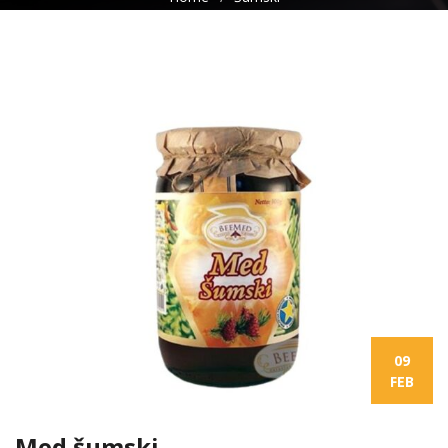
09
FEB
Med šumski