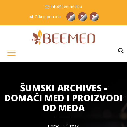
info@beemed.ba
Otkup ponuda
ŠUMSKI ARCHIVES -
DOMAĆI MED I PROIZVODI
OD MEDA
Home
Šumski