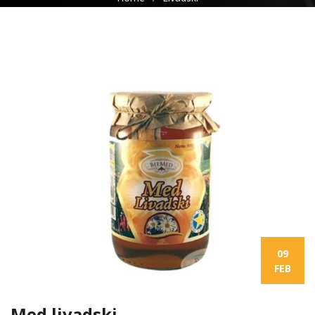
09
FEB
Med livadski