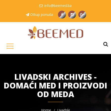
info@beemed.ba
Otkup ponuda
LIVADSKI ARCHIVES -
DOMAĆI MED I PROIZVODI
OD MEDA
Home
Livadski