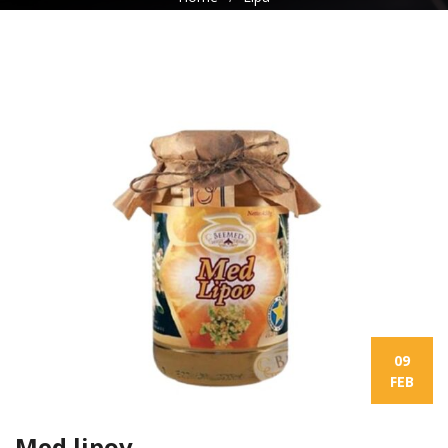
09
FEB
Med lipov