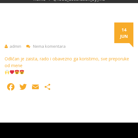
14
JUN
admin
Nema komentara
Odličan je zaista, rado i obavezno ga koristimo, sve preporuke
od mene
Facebook
Twitter
Email
Share