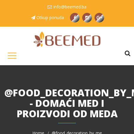
info@beemed.ba
Otkup ponuda
@FOOD_DECORATION_BY_
- DOMAĆI MED I
PROIZVODI OD MEDA
Home
@food_decoration_by_me