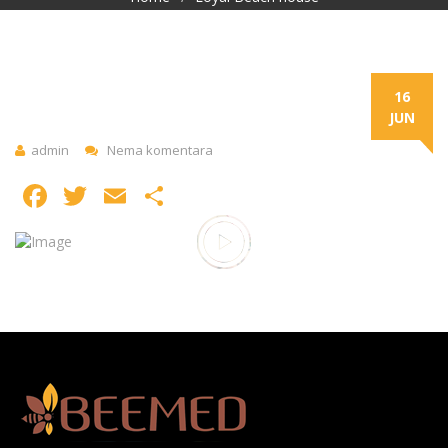
16
JUN
admin
Nema komentara
Facebook
Twitter
Email
Share