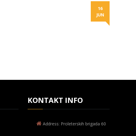
16
JUN
KONTAKT INFO
Address: Proleterskih brigada 60