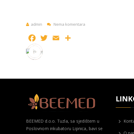
admin
Nema komentara
Facebook
Twitter
Email
Share
LINK
BEEMED d.o.o. Tuzla, sa sjedištem u
Kont
Poslovnom inkubatoru Lipnica, bavi se
O na