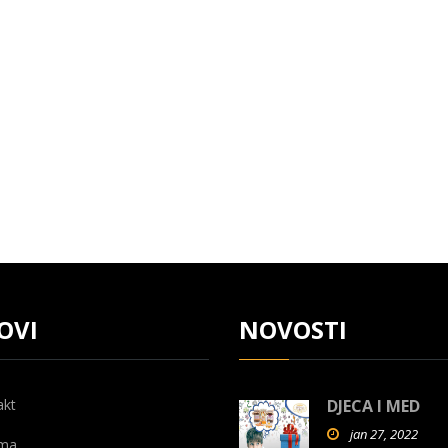
OVI
NOVOSTI
akt
DJECA I MED
jan 27, 2022
ma