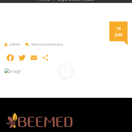
16
JUN
admin
Nema komentara
Facebook
Twitter
Email
Share