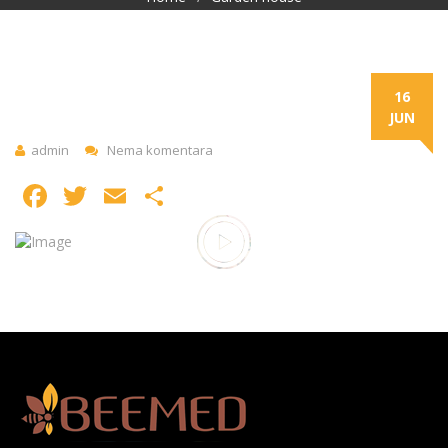
16
JUN
admin
Nema komentara
Facebook
Twitter
Email
Share