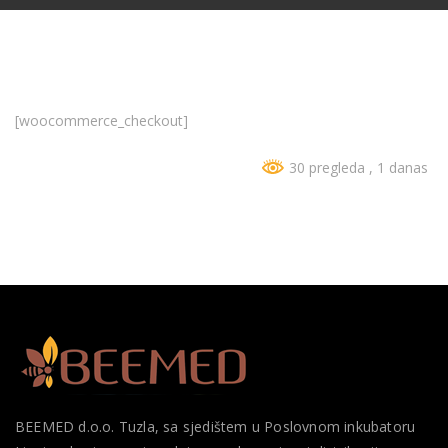
[woocommerce_checkout]
30 pregleda
, 1 danas
BEEMED d.o.o. Tuzla, sa sjedištem u Poslovnom inkubatoru