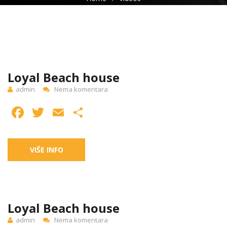
16
JUN
Loyal Beach house
admin
Nema komentara
Facebook
Twitter
Email
Share
VIŠE INFO
16
JUN
Loyal Beach house
admin
Nema komentara