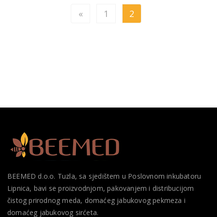
«
1
2
BEEMED d.o.o. Tuzla, sa sjedištem u Poslovnom inkubatoru
Lipnica, bavi se proizvodnjom, pakovanjem i distribucijom
čistog prirodnog meda, domaćeg jabukovog pekmeza i
domaćeg jabukovog sirćeta.